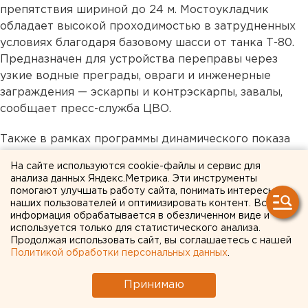
препятствия шириной до 24 м. Мостоукладчик
обладает высокой проходимостью в затрудненных
условиях благодаря базовому шасси от танка Т-80.
Предназначен для устройства переправы через
узкие водные преграды, овраги и инженерные
заграждения — эскарпы и контрэскарпы, завалы,
сообщает пресс-служба ЦВО.
Также в рамках программы динамического показа
боевых возможностей военной техники
На сайте используются cookie-файлы и сервис для
разведывательные и инженерные подразделения
анализа данных Яндекс.Метрика. Эти инструменты
проведут «Бой в городе», мотострелковое
помогают улучшать работу сайта, понимать интересы
наших пользователей и оптимизировать контент. Вся
подразделение покажет «Захват автоколонны», а
информация обрабатывается в обезличенном виде и
танкисты развернут засаду для условного
используется только для статистического анализа.
противника. В ходе розыгрыша тактических
Продолжая использовать сайт, вы соглашаетесь с нашей
Политикой обработки персональных данных
.
эпизодов задействуют средства имитации для
создания боевой обстановки.
Принимаю
Кроме того, гостей форума военные хлебопеки