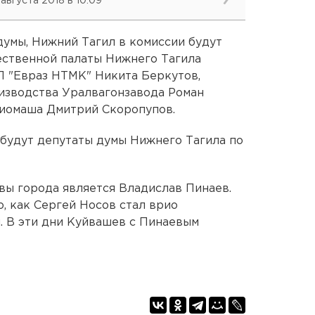
 августа 2018 в 10:09
умы, Нижний Тагил в комиссии будут
ственной палаты Нижнего Тагила
П "Евраз НТМК" Никита Беркутов,
изводства Уралвагонзавода Роман
иомаша Дмитрий Скоропупов.
 будут депутаты думы Нижнего Тагила по
вы города является Владислав Пинаев.
о, как Сергей Носов стал врио
. В эти дни Куйвашев с Пинаевым