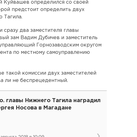
й Куйвашев определился со своей
орой предстоит определить двух
о Тагила.
и сразу два заместителя главы
вый зам Вадим Дубичев и заместитель
 управляющий Горнозаводским округом
мента по местному самоуправлению
ве такой комиссии двух заместителей
ва ли не беспрецедентный.
о. главы Нижнего Тагила наградил
ергея Носова в Магадане