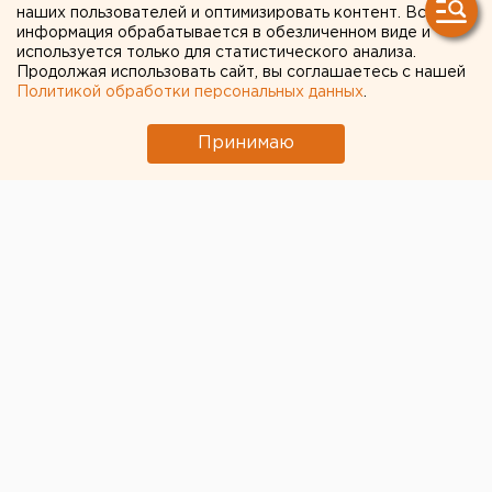
кандидатов и падение
наших пользователей и оптимизировать контент. Вся
Тунгусова
информация обрабатывается в обезличенном виде и
используется только для статистического анализа.
Продолжая использовать сайт, вы соглашаетесь с нашей
Политикой обработки персональных данных
.
Принимаю
© Фото из открытых источников
В Екатеринбурге подвели итоги выборов в