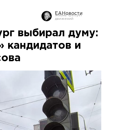
ЕАНовости
ург выбирал думу:
» кандидатов и
сова