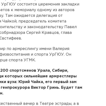
 УрГЮУ состоится церемония закладки
етов к мемориалу одному из авторов
у. Там ожидается делегация от
 Чайкой, председатель комитета
оительству и законодательству Павел
собрнадзора Сергей Кравцов, глава
Евстифеев.
нир по армреслингу имени Валерия
физвоспитания и спорта УрГЮУ. Он
рце спорта УГМК.
 200 спортсменов Урала, Сибири,
еди которых сильнейшие армрестлеры
ки вуза: Юрий Чайка, его первый зам
 генпрокурора Виктор Гринь. Будет там
н.
ественный вечер в Театре эстрады, а в