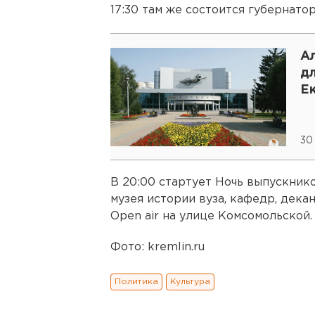
17:30 там же состоится губернато
А
д
Е
30
В 20:00 стартует Ночь выпускник
музея истории вуза, кафедр, дека
Open аir на улице Комсомольской.
Фото: kremlin.ru
Политика
Культура