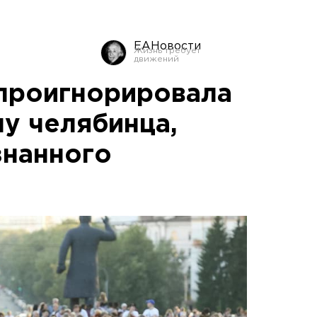
ЕАНовости
проигнорировала
лу челябинца,
знанного