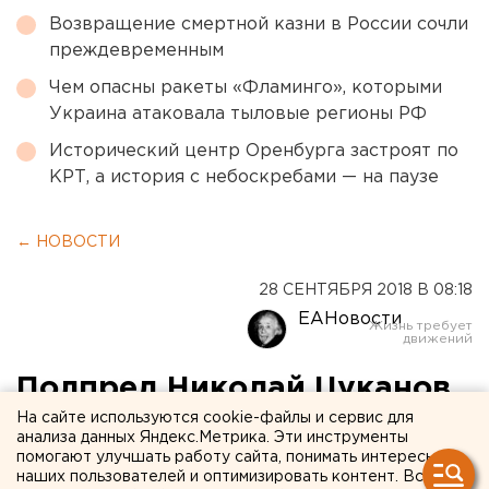
Возвращение смертной казни в России сочли
преждевременным
Чем опасны ракеты «Фламинго», которыми
Украина атаковала тыловые регионы РФ
Исторический центр Оренбурга застроят по
КРТ, а история с небоскребами — на паузе
← НОВОСТИ
28 СЕНТЯБРЯ 2018 В 08:18
ЕАНовости
Полпред Николай Цуканов
На сайте используются cookie-файлы и сервис для
подключился к
анализа данных Яндекс.Метрика. Эти инструменты
строительству в
помогают улучшать работу сайта, понимать интересы
наших пользователей и оптимизировать контент. Вся