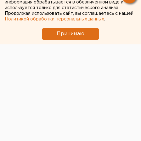
Екатеринбурге Храма
информация обрабатывается в обезличенном виде и
используется только для статистического анализа.
святой Екатерины
Продолжая использовать сайт, вы соглашаетесь с нашей
Политикой обработки персональных данных
.
Принимаю
© Фото из открытых источников
Тема строительства у Театра драмы в