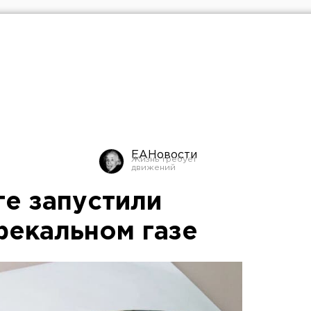
ЕАНовости
ге запустили
фекальном газе