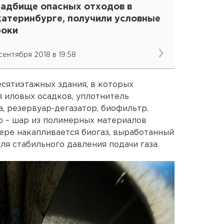
ладбище опасных отходов в
катеринбурге, получили условные
роки
 сентября 2018 в 19:58
есятиэтажных здания, в которых
 иловых осадков, уплотнитель
а, резервуар-дегазатор, биофильтр.
р – шар из полимерных материалов
дере накапливается биогаз, выработанный
для стабильного давления подачи газа.