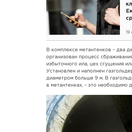
к
Е
с
19
В комплексе метантенков – два д
организован процесс сбраживания
избыточного ила, цех сгущения ил
Установлен и наполнен газгольде
диаметром больше 9 м. В газголь
в метантенках, – это необходимо 