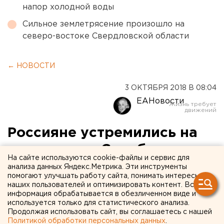
напор холодной воды
Сильное землетрясение произошло на
северо-востоке Свердловской области
← НОВОСТИ
3 ОКТЯБРЯ 2018 В 08:04
ЕАНовости
Россияне устремились на
экскурсии в Солсбери
На сайте используются cookie-файлы и сервис для
после отравления
анализа данных Яндекс.Метрика. Эти инструменты
помогают улучшать работу сайта, понимать интересы
Скрипалей
наших пользователей и оптимизировать контент. Вся
информация обрабатывается в обезличенном виде и
используется только для статистического анализа.
Продолжая использовать сайт, вы соглашаетесь с нашей
Политикой обработки персональных данных
.