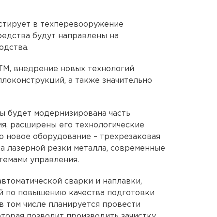
стирует в техперевооружение
редства будут направлены на
одства.
ТМ, внедрение новых технологий
ллоконструкций, а также значительно
ы будет модернизирована часть
я, расширены его технологические
о новое оборудование – трехрезаковая
а лазерной резки металла, современные
темами управления.
автоматической сварки и наплавки,
й по повышению качества подготовки
в том числе планируется провести
торая позволит производить зачистку