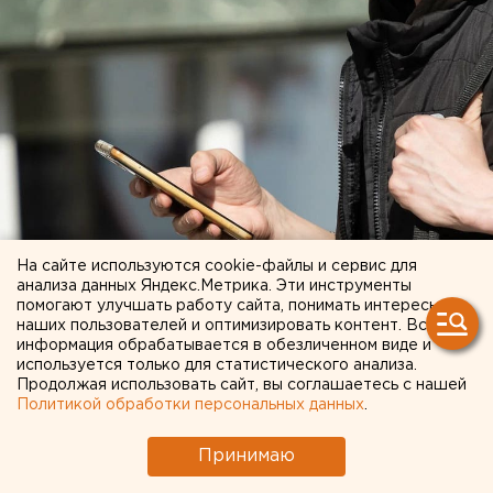
На сайте используются cookie-файлы и сервис для
анализа данных Яндекс.Метрика. Эти инструменты
помогают улучшать работу сайта, понимать интересы
наших пользователей и оптимизировать контент. Вся
информация обрабатывается в обезличенном виде и
Заместителем главы Екатеринбурга по вопросам
используется только для статистического анализа.
Продолжая использовать сайт, вы соглашаетесь с нашей
благоустройства, транспорта и экологии назначен
Политикой обработки персональных данных
.
Алексей Бубнов. Информацию об этом официально
подтвердили в мэрии города.
Принимаю
Алексею Бубнову 44 года. Закончил Уральский