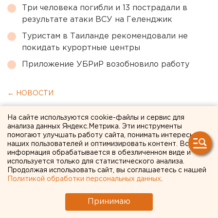
Три человека погибли и 13 пострадали в
результате атаки ВСУ на Геленджик
Туристам в Таиланде рекомендовали не
покидать курортные центры
Приложение УБРиР возобновило работу
← НОВОСТИ
9 ОКТЯБРЯ 2018 В 17:05
На сайте используются cookie-файлы и сервис для
анализа данных Яндекс.Метрика. Эти инструменты
ЕАНовости
помогают улучшать работу сайта, понимать интересы
наших пользователей и оптимизировать контент. Вся
информация обрабатывается в обезличенном виде и
В Екатеринбурге будут
используется только для статистического анализа.
Продолжая использовать сайт, вы соглашаетесь с нашей
судить разбойника,
Политикой обработки персональных данных
.
нападавшего на магазины и
Принимаю
аптеки