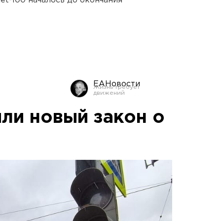
et-100 началось до окончания
ЕАНовости
яли новый закон о