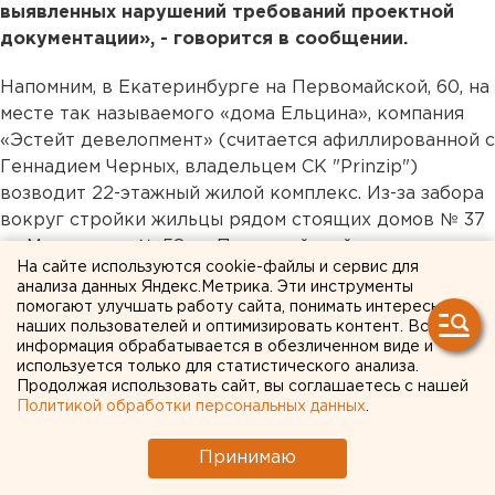
выявленных нарушений требований проектной
документации», - говорится в сообщении.
Напомним, в Екатеринбурге на Первомайской, 60, на
месте так называемого «дома Ельцина», компания
«Эстейт девелопмент» (считается афиллированной с
Геннадием Черных, владельцем СК "Prinzip")
возводит 22-этажный жилой комплекс. Из-за забора
вокруг стройки жильцы рядом стоящих домов № 37
на Мичурина и № 58 на Первомайской подвергаются
На сайте используются cookie-файлы и сервис для
серьезной опасности – в случае ЧП пожарные
анализа данных Яндекс.Метрика. Эти инструменты
машины попросту не смогут подъехать к этим домам
помогают улучшать работу сайта, понимать интересы
со стороны подъездов. Кроме того, представители
наших пользователей и оптимизировать контент. Вся
информация обрабатывается в обезличенном виде и
застройщика недавно расширили территорию
используется только для статистического анализа.
стройки и перенесли ограждение ближе к жилым
Продолжая использовать сайт, вы соглашаетесь с нашей
домам. Местные жители считают, что это
Политикой обработки персональных данных
.
самовольный захват земли.
Принимаю