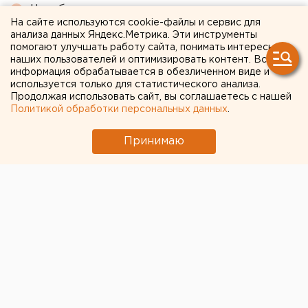
Челябинцев предупредили о возможном
На сайте используются cookie-файлы и сервис для
выходе из берегов реки Миасс
анализа данных Яндекс.Метрика. Эти инструменты
помогают улучшать работу сайта, понимать интересы
В Екатеринбурге горит склад Wildberries
наших пользователей и оптимизировать контент. Вся
информация обрабатывается в обезличенном виде и
используется только для статистического анализа.
← НОВОСТИ
Продолжая использовать сайт, вы соглашаетесь с нашей
Политикой обработки персональных данных
.
7 НОЯБРЯ 2018 В 07:55
Дмитрий Сухнев
Принимаю
Транспортные коридоры и
международное
сотрудничество: итоги
недели в сфере
евразийской интеграции