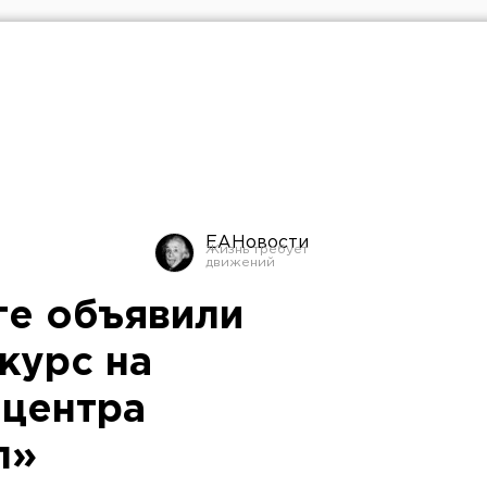
ЕАНовости
ге объявили
курс на
 центра
л»