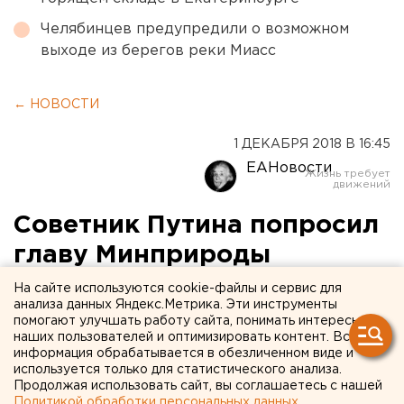
Челябинцев предупредили о возможном
выходе из берегов реки Миасс
← НОВОСТИ
1 ДЕКАБРЯ 2018 В 16:45
ЕАНовости
Советник Путина попросил
главу Минприроды
поторопиться с
На сайте используются cookie-файлы и сервис для
анализа данных Яндекс.Метрика. Эти инструменты
ликвидацией челябинской
помогают улучшать работу сайта, понимать интересы
наших пользователей и оптимизировать контент. Вся
свалки
информация обрабатывается в обезличенном виде и
используется только для статистического анализа.
Продолжая использовать сайт, вы соглашаетесь с нашей
Политикой обработки персональных данных
.