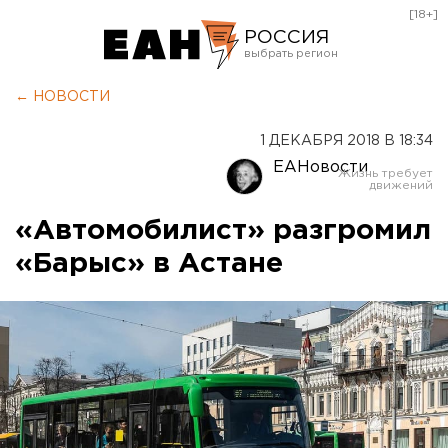
[18+]
РОССИЯ
Екатеринбург
← НОВОСТИ
Челябинск
1 ДЕКАБРЯ 2018 В 18:34
Курган
ЕАНовости
Оренбург
«Автомобилист» разгромил
«Барыс» в Астане