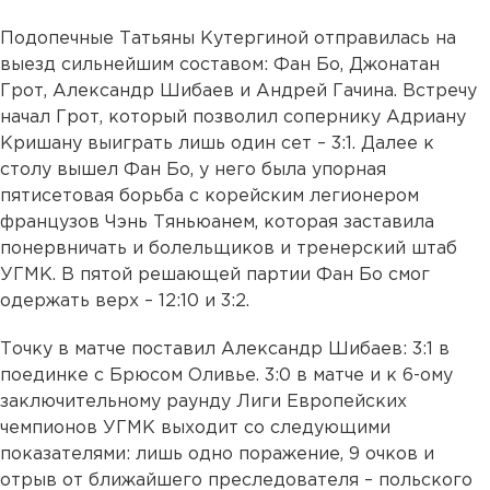
Подопечные Татьяны Кутергиной отправилась на
выезд сильнейшим составом: Фан Бо, Джонатан
Грот, Александр Шибаев и Андрей Гачина. Встречу
начал Грот, который позволил сопернику Адриану
Кришану выиграть лишь один сет – 3:1. Далее к
столу вышел Фан Бо, у него была упорная
пятисетовая борьба с корейским легионером
французов Чэнь Тяньюанем, которая заставила
понервничать и болельщиков и тренерский штаб
УГМК. В пятой решающей партии Фан Бо смог
одержать верх – 12:10 и 3:2.
Точку в матче поставил Александр Шибаев: 3:1 в
поединке с Брюсом Оливье. 3:0 в матче и к 6-ому
заключительному раунду Лиги Европейских
чемпионов УГМК выходит со следующими
показателями: лишь одно поражение, 9 очков и
отрыв от ближайшего преследователя – польского