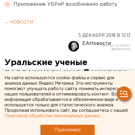
Приложение УБРиР возобновило работу
← НОВОСТИ
5 ДЕКАБРЯ 2018 В 12:13
ЕАНовости
Уральские ученые
поддержали имя Демидова
На сайте используются cookie-файлы и сервис для
для аэропорта Кольцово
анализа данных Яндекс.Метрика. Эти инструменты
помогают улучшать работу сайта, понимать интересы
наших пользователей и оптимизировать контент. Вся
информация обрабатывается в обезличенном виде и
используется только для статистического анализа.
Продолжая использовать сайт, вы соглашаетесь с нашей
Политикой обработки персональных данных
.
Принимаю