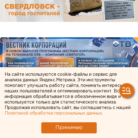
На сайте используются cookie-файлы и сервис для
анализа данных Яндекс.Метрика. Эти инструменты
помогают улучшать работу сайта, понимать интересы
наших пользователей и оптимизировать контент. Вся
информация обрабатывается в обезличенном виде и
ЧИТАЙТЕ ТАКЖЕ:
используется только для статистического анализа.
Продолжая использовать сайт, вы соглашаетесь с нашей
Главу узбекской диаспоры в Екатеринбурге
Политикой обработки персональных данных
.
депортировали из России
Принимаю
Ракетная опасность угрожает Челябинской
области