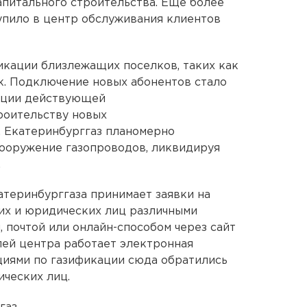
питального строительства. Еще более
упило в центр обслуживания клиентов
икации близлежащих поселков, таких как
к. Подключение новых абонентов стало
кции действующей
роительству новых
. Екатеринбурггаз планомерно
вооружение газопроводов, ликвидируя
.
теринбурггаза принимает заявки на
их и юридических лиц различными
 почтой или онлайн-способом через сайт
лей центра работает электронная
ациями по газификации сюда обратились
ических лиц.