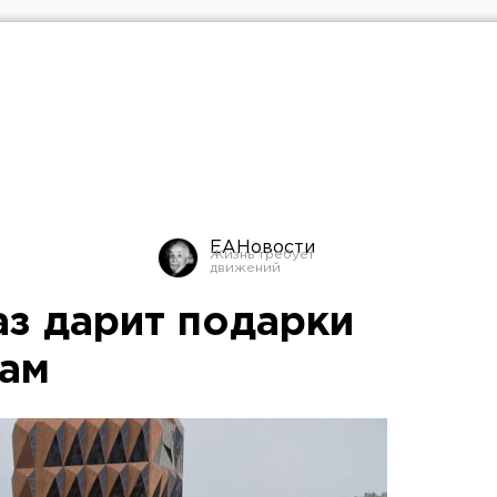
ЕАНовости
аз дарит подарки
там