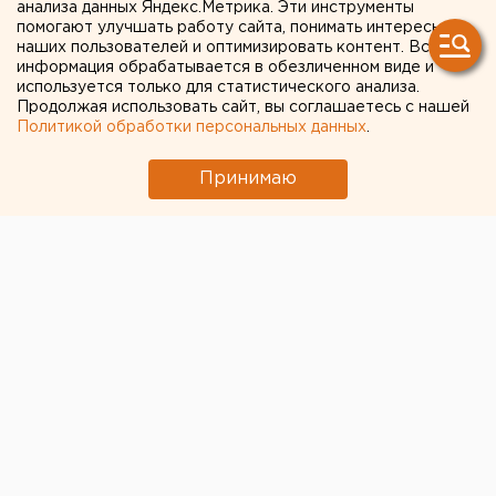
анализа данных Яндекс.Метрика. Эти инструменты
постепенно сократить ради планеты
помогают улучшать работу сайта, понимать интересы
наших пользователей и оптимизировать контент. Вся
информация обрабатывается в обезличенном виде и
← НОВОСТИ
используется только для статистического анализа.
Продолжая использовать сайт, вы соглашаетесь с нашей
Политикой обработки персональных данных
.
12 ДЕКАБРЯ 2018 В 15:03
ЕАНовости
Принимаю
Бывший мэр Каменска-
Уральского предстанет
перед судом за взятку