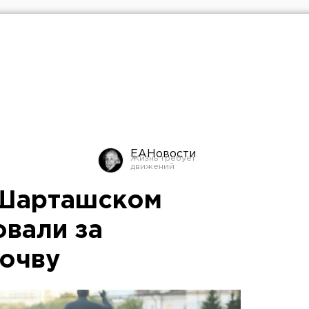
ЕАНовости
 Шарташском
вали за
очву