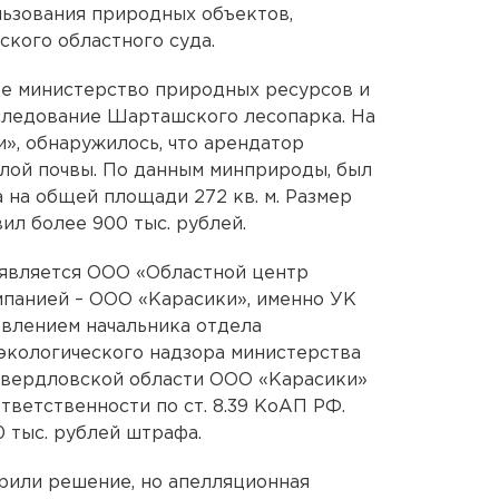
льзования природных объектов,
кого областного суда.
ое министерство природных ресурсов и
следование Шарташского лесопарка. На
и», обнаружилось, что арендатор
лой почвы. По данным минприроды, был
 на общей площади 272 кв. м. Размер
вил более 900 тыс. рублей.
 является ООО «Областной центр
панией – ООО «Карасики», именно УК
овлением начальника отдела
экологического надзора министерства
Свердловской области ООО «Карасики»
тветственности по ст. 8.39 КоАП РФ.
 тыс. рублей штрафа.
рили решение, но апелляционная