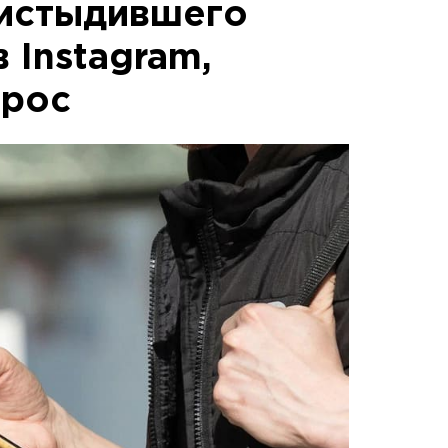
ристыдившего
 Instagram,
прос