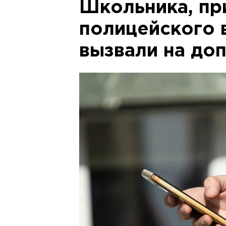
Школьника, п
полицейского в
вызвали на до