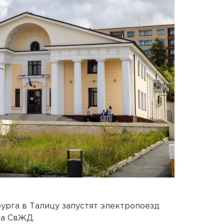
урга в Талицу запустят электропоезд
ба СвЖД.