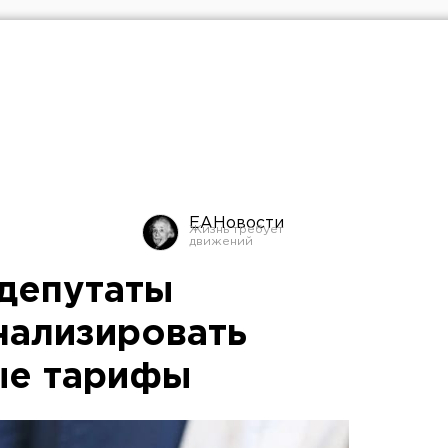
ЕАНовости
депутаты
нализировать
ые тарифы