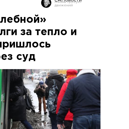
ЕАНовости
хлебной»
ги за тепло и
пришлось
ез суд