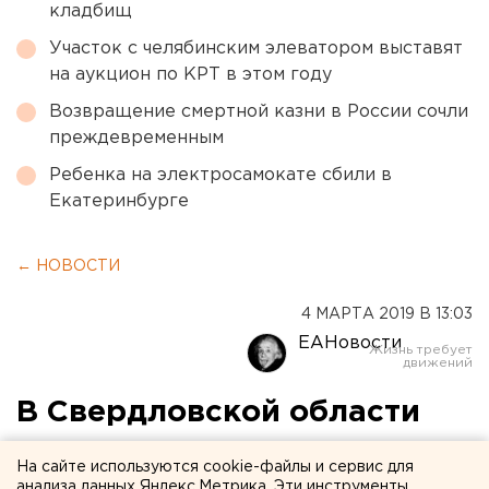
кладбищ
Участок с челябинским элеватором выставят
на аукцион по КРТ в этом году
Возвращение смертной казни в России сочли
преждевременным
Ребенка на электросамокате сбили в
Екатеринбурге
← НОВОСТИ
4 МАРТА 2019 В 13:03
ЕАНовости
В Свердловской области
создадут новую
На сайте используются cookie-файлы и сервис для
организацию по вопросам
анализа данных Яндекс.Метрика. Эти инструменты