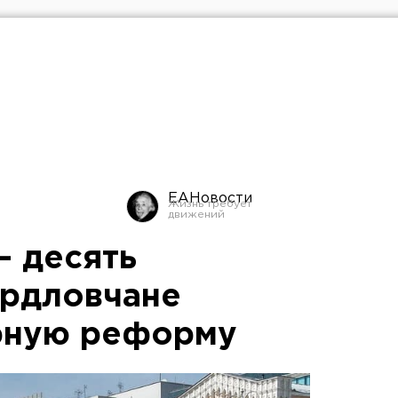
ЕАНовости
– десять
ердловчане
рную реформу