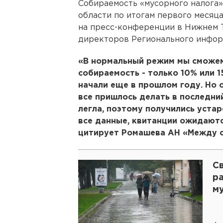
Собираемость «мусорного налога
области по итогам первого месяц
на пресс-конференции в Нижнем Т
директоров Регионального инфор
«В нормальный режим мы сможем 
собираемость - только 10% или 
начали еще в прошлом году. Но 
все пришлось делать в последний
легла, поэтому получились уста
все данные, квитанции ожидаютс
цитирует Ромашева АН «Между с
С
р
м