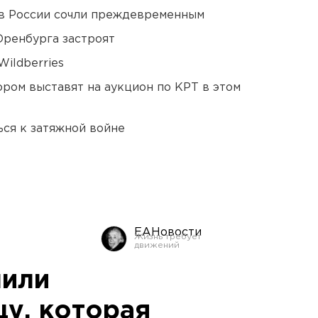
в России сочли преждевременным
Оренбурга застроят
ildberries
ором выставят на аукцион по КРТ в этом
ся к затяжной войне
ЕАНовости
лили
цу, которая