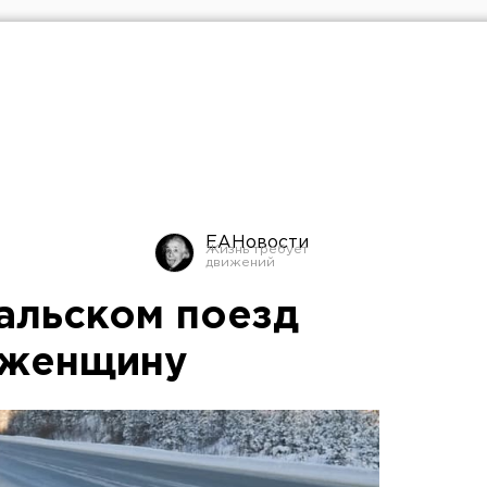
ЕАНовости
альском поезд
 женщину