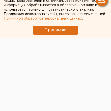
сменил Бориса Дубровского, подавшего в отставку.
наших пользователей и оптимизировать контент. Вся
информация обрабатывается в обезличенном виде и
используется только для статистического анализа.
Сегодня полпред президента Николай Цуканов
Продолжая использовать сайт, вы соглашаетесь с нашей
официально представит Алексея Текслера
Политикой обработки персональных данных
.
челябинцам.
Принимаю
Дмитрий Моргулес