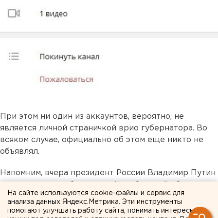
При этом ни один из аккаунтов, вероятно, не
является личной страничкой врио губернатора. Во
всяком случае, официально об этом еще никто не
объявлял.
Напомним, вчера президент России Владимир Путин
назначил врио губернатора Челябинской области
На сайте используются cookie-файлы и сервис для
Алексея Текслера, работавшего до этого первым
анализа данных Яндекс.Метрика. Эти инструменты
заместителем министра энергетики РФ. Текслер
помогают улучшать работу сайта, понимать интересы