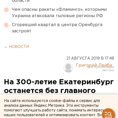
области
Чем опасны ракеты «Фламинго», которыми
Украина атаковала тыловые регионы РФ
Сгоревший квартал в центре Оренбурга
застроят
← НОВОСТИ
21 АВГУСТА 2019 В 17:48
Григорий Лейба
На 300-летие Екатеринбург
останется без главного
подарка: Высокинский
На сайте используются cookie-файлы и сервис для
анализа данных Яндекс.Метрика. Эти инструменты
раскрыл тайну, которую
помогают улучшать работу сайта, понимать интересы
наших пользователей и оптимизировать контент. Вся
знали все