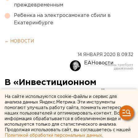
преждевременным
Ребенка на электросамокате сбили в
Екатеринбурге
← НОВОСТИ
14 ЯНВАРЯ 2020 В 09:32
ЕАНовости
В «Инвестиционном
агентстве Курганской
На сайте используются cookie-файлы и сервис для
области» сменился
анализа данных Яндекс.Метрика. Эти инструменты
помогают улучшать работу сайта, понимать интересы
руководитель
наших пользователей и оптимизировать контент. Вся
информация обрабатывается в обезличенном виде и
используется только для статистического анализа.
Продолжая использовать сайт, вы соглашаетесь с нашей
Политикой обработки персональных данных
.