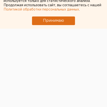
используется только для статистического анализа.
Продолжая использовать сайт, вы соглашаетесь с нашей
Политикой обработки персональных данных
.
Принимаю
© Gubernator96.ru
Мэр Ивделя, член совета при президенте РФ по
развитию местного самоуправления
Петр Соколюк
объяснил, почему принял решение участвовать в
довыборах в Законодательное собрание