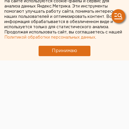
На сайте используются cookie-файлы и сервис для
- курьера «Яндекс.Еды»
анализа данных Яндекс.Метрика. Эти инструменты
помогают улучшать работу сайта, понимать интересы
наших пользователей и оптимизировать контент. Вся
информация обрабатывается в обезличенном виде и
используется только для статистического анализа.
Продолжая использовать сайт, вы соглашаетесь с нашей
Политикой обработки персональных данных
.
Принимаю
В Верхней Пышме полицейские совместно с
сотрудниками фонда «Город без наркотиков»
задержали 22-летнего курьера «Яндекс.Еды»,