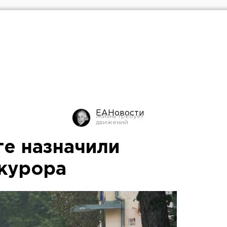
ЕАНовости
ге назначили
курора