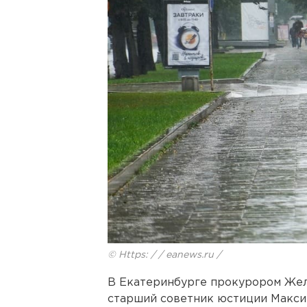
© Https: / / eanews.ru /
В Екатеринбурге прокурором Жел
старший советник юстиции Макси