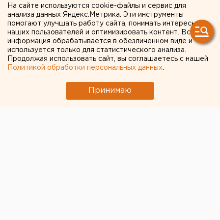
На сайте используются cookie-файлы и сервис для
Дело о миллионах
анализа данных Яндекс.Метрика. Эти инструменты
помогают улучшать работу сайта, понимать интересы
покойного начальника
наших пользователей и оптимизировать контент. Вся
информация обрабатывается в обезличенном виде и
СвЖД ушло в Москву
используется только для статистического анализа.
Продолжая использовать сайт, вы соглашаетесь с нашей
Политикой обработки персональных данных
.
Принимаю