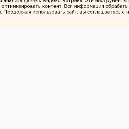
ля анализа данных Яндекс.Метрика. Эти инструменты
и оптимизировать контент. Вся информация обрабаты
а. Продолжая использовать сайт, вы соглашаетесь с
Дмитрий Моргулес
инистр получил
правительство РФ
гий и связи Челябинской области
тителем министра строительства и
а РФ. Постановление о назначении
ьства РФ Михаил Мишустин.