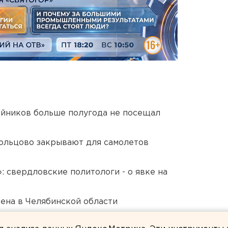
йников больше полугода не посещал
ольцово закрывают для самолетов
: свердловские политологи - о явке на
ена в Челябинской области
куют УрФО по утрам