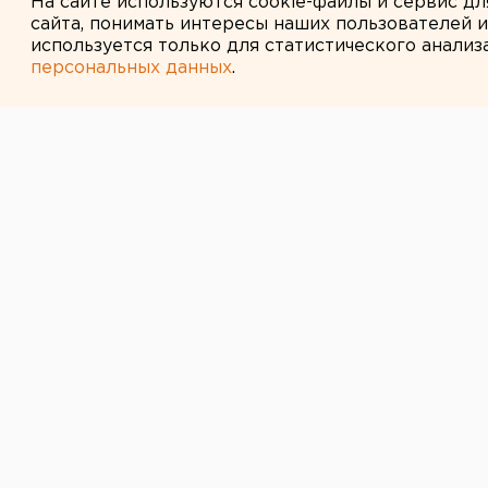
На сайте используются cookie-файлы и сервис д
сайта, понимать интересы наших пользователей 
используется только для статистического анализ
персональных данных
.
← НОВОСТИ
8 ФЕВРАЛЯ 2020 В 09:02
Челябинский м
назначение в 
Министр информационных техноло
Александр Козлов назначен замес
жилищно-коммунального хозяйств
подписал председатель правител