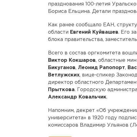
празднования 100-летия Уральско
Бориса Ельцина. Детали празднов
Как ранее сообщало ЕАН, структ
области
Евгений Куйвашев
. Его 
блока правительства, заместител
Всего в состав оргкомитета вошли
Виктор Кокшаров
, областные ми
Бикуганов
,
Леонид Рапопорт
,
Вас
Ветлужских
, вице-спикер Законо
директор областного Департамен
Прыткова
. Городскую администр
Александр Ковальчик
.
Напомним, декрет «Об учреждени
университета» в 1920 году подпи
комиссаров Владимир Ульянов (Л