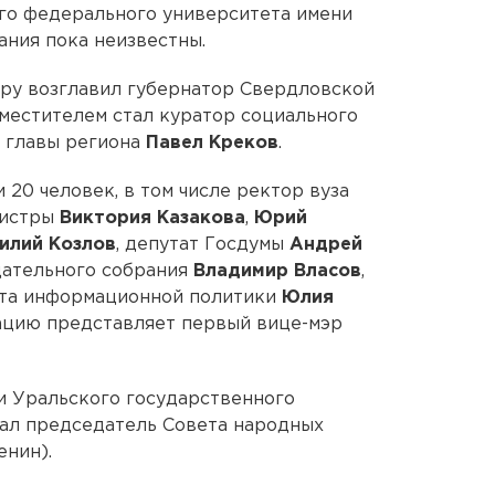
го федерального университета имени
ания пока неизвестны.
уру возглавил губернатор Свердловской
заместителем стал куратор социального
ь главы региона
Павел Креков
.
 20 человек, в том числе ректор вуза
нистры
Виктория Казакова
,
Юрий
илий Козлов
, депутат Госдумы
Андрей
дательного собрания
Владимир Власов
,
та информационной политики
Юлия
ацию представляет первый вице-мэр
и Уральского государственного
сал председатель Совета народных
енин).