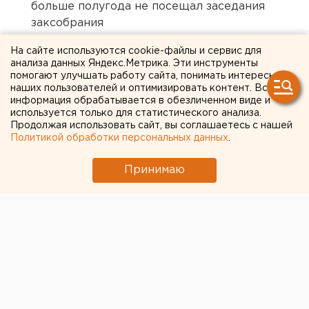
больше полугода не посещал заседания
заксобрания
На сайте используются cookie-файлы и сервис для
анализа данных Яндекс.Метрика. Эти инструменты
← НОВОСТИ
помогают улучшать работу сайта, понимать интересы
наших пользователей и оптимизировать контент. Вся
9 ФЕВРАЛЯ 2020 В 13:43
информация обрабатывается в обезличенном виде и
ЕАНовости
используется только для статистического анализа.
Продолжая использовать сайт, вы соглашаетесь с нашей
Политикой обработки персональных данных
.
Китай поблагодарил
Принимаю
Россию за гуманитарную
помощь