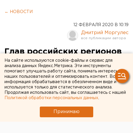
← НОВОСТИ
12 ФЕВРАЛЯ 2020 В 10:19
Дмитрий Моргулес
Глав российских регионов
проверили на устойчивость
На сайте используются cookie-файлы и сервис для
анализа данных Яндекс.Метрика. Эти инструменты
помогают улучшать работу сайта, понимать интересы
Коммуникационный холдинг «Минченко
наших пользователей и оптимизировать контент. Вся
информация обрабатывается в обезличенном виде и
консалтинг» представил очередной, шестой по
используется только для статистического анализа.
счету, рейтинг политической устойчивости
Продолжая использовать сайт, вы соглашаетесь с нашей
российских губернаторов «Госсовет 2.0». Самые
Политикой обработки персональных данных
.
стабильные в политическом плане главы
регионов оказались в Уральском федеральном
Принимаю
округе.