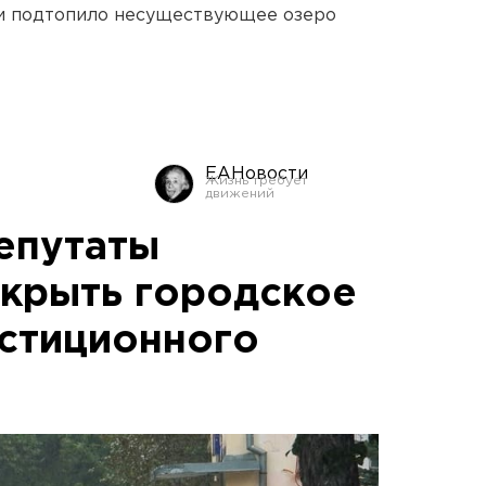
ти подтопило несуществующее озеро
ЕАНовости
епутаты
крыть городское
естиционного