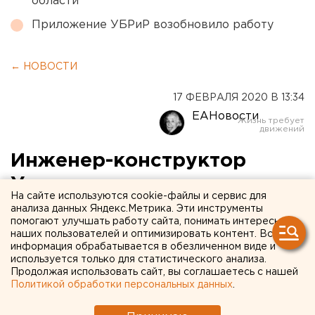
области
Приложение УБРиР возобновило работу
← НОВОСТИ
17 ФЕВРАЛЯ 2020 В 13:34
ЕАНовости
Инженер-конструктор
Уралмашзавода получил
На сайте используются cookie-файлы и сервис для
пост в свердловском
анализа данных Яндекс.Метрика. Эти инструменты
помогают улучшать работу сайта, понимать интересы
правительстве
наших пользователей и оптимизировать контент. Вся
информация обрабатывается в обезличенном виде и
используется только для статистического анализа.
Продолжая использовать сайт, вы соглашаетесь с нашей
Политикой обработки персональных данных
.