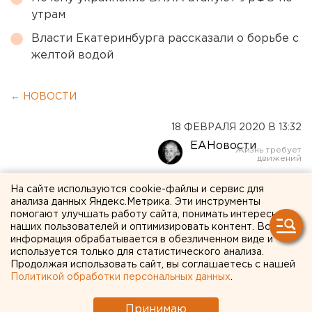
утрам
Власти Екатеринбурга рассказали о борьбе с
желтой водой
← НОВОСТИ
18 ФЕВРАЛЯ 2020 В 13:32
ЕАНовости
Ребенок начал говорить и
На сайте используются cookie-файлы и сервис для
анализа данных Яндекс.Метрика. Эти инструменты
слушаться за две недели:
помогают улучшать работу сайта, понимать интересы
наших пользователей и оптимизировать контент. Вся
удивительные истории
информация обрабатывается в обезличенном виде и
используется только для статистического анализа.
пациентов
Продолжая использовать сайт, вы соглашаетесь с нашей
Политикой обработки персональных данных
.
екатеринбургского Центра
когнитивных технологий
Принимаю