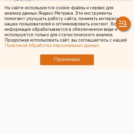
области
На сайте используются cookie-файлы и сервис для
Сгоревший квартал в центре Оренбурга
анализа данных Яндекс.Метрика. Эти инструменты
помогают улучшать работу сайта, понимать интересы
застроят
наших пользователей и оптимизировать контент. Вся
информация обрабатывается в обезличенном виде и
используется только для статистического анализа.
← НОВОСТИ
Продолжая использовать сайт, вы соглашаетесь с нашей
Политикой обработки персональных данных
.
19 ФЕВРАЛЯ 2020 В 17:44
ЕАНовости
Принимаю
Для прессы и не только:
анонсы на 20 февраля