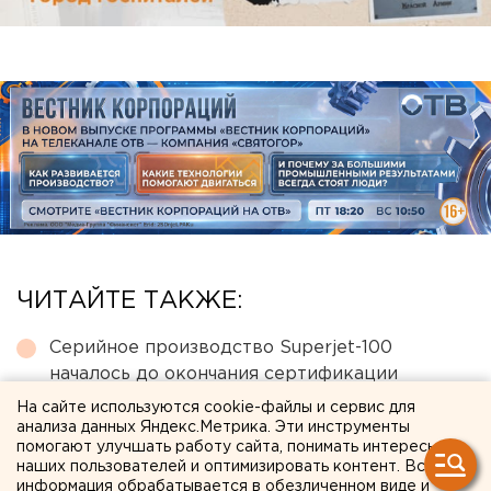
ЧИТАЙТЕ ТАКЖЕ:
Серийное производство Superjet-100
началось до окончания сертификации
лайнера
На сайте используются cookie-файлы и сервис для
анализа данных Яндекс.Метрика. Эти инструменты
Детей в тяжелом состоянии
помогают улучшать работу сайта, понимать интересы
госпитализировали после атаки БПЛА на
наших пользователей и оптимизировать контент. Вся
информация обрабатывается в обезличенном виде и
Геленджик