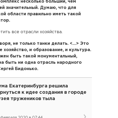
омплекс несколько больший, чем
ей значительный. Думаю, что для
ой области правильно иметь такой
атор.
тить все отрасли хозяйства.
оворя, не только танки делать. <…> Это
е хозяйство, и образование, и культура.
лжен быть такой монументальный,
а быть ни одна отрасль народного
Сергей Бидонько.
ума Екатеринбурга решила
рнуться к идее создания в городе
узея тружеников тыла
 февраля 2020 в 07:44