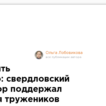
Ольга Лобовикова
ть
: свердловский
ор поддержал
я тружеников