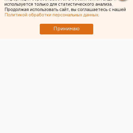
используется только для статистического анализа.
Продолжая использовать сайт, вы соглашаетесь с нашей
Политикой обработки персональных данных
.
Принимаю
© Facebook / Юрий Глазков
Марш и митинг памяти Бориса Немцова в
Екатеринбурге собрал 500 горожан, сообщает
«Коммерсант Урал».
Участники прошли колонной от ТЦ «Параход» до
парка Чкалова по улице Бардина. Активисты несли