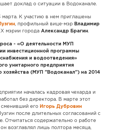
ушает доклад о ситуации в Водоканале.
3 марта. К участию в нем приглашены
Лузгин
, профильный вице-мэр
Владимир
КХ мэрии города
Александр Брагин
.
оса - «О деятельности МУП
ции инвестиционной программы
оснабжения и водоотведения»
ого унитарного предприятия
 хозяйства (МУП "Водоканал") на 2014
дприятии началась кадровая чехарда и
аботал без директора. В марте этот
, сменивший его
Игорь Дубровин
Лузгин после длительных согласований с
. Отчитаться содержательно о работе
 он возглавлял лишь полтора месяца,