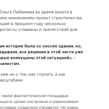
Ольга Любимова во время визита в
ыми чиновниками проект строительства
вший в прошлом году несколько
протесты сглажены и препятствий для
ая история была со сносом здания, но,
адывали, все решения в этой части уже
орые возмущены этой ситуацией», -
налистам.
же не о том, как строить, а как
масштабами.
 такой фантастической площадью.
лько в сроки построили и реализовали
антливые создатели (проекта). Но очень