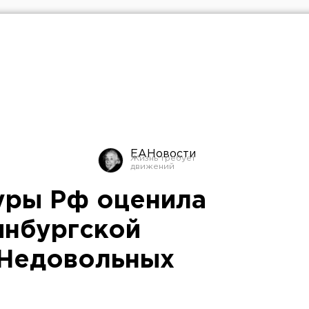
ЕАНовости
уры Рф оценила
инбургской
«Недовольных