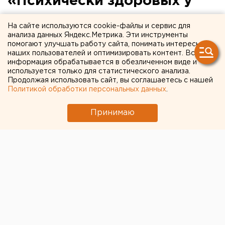
«Психически здоровых у
нас нет»: главврач
На сайте используются cookie-файлы и сервис для
свердловского ГУФСИН
анализа данных Яндекс.Метрика. Эти инструменты
помогают улучшать работу сайта, понимать интересы
рассказал, как в колониях
наших пользователей и оптимизировать контент. Вся
информация обрабатывается в обезличенном виде и
лечат людей с
используется только для статистического анализа.
Продолжая использовать сайт, вы соглашаетесь с нашей
отклонениями
Политикой обработки персональных данных
.
Принимаю