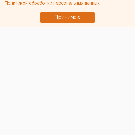
Политикой обработки персональных данных
.
Принимаю
© Алексей Колчин для ЕАН
Летом городские службы благоустройства
планируют реконструировать 6 парков и скверов, в
том числе парк Победы и Зеленую Рощу. Главной
зоны отдыха екатеринбуржцев — ЦПКиО - в планах
пока нет.