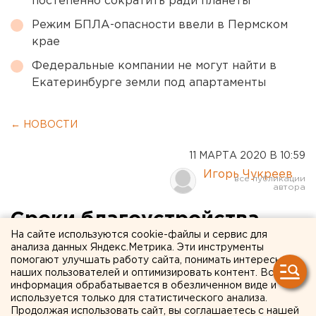
постепенно сократить ради планеты
Режим БПЛА-опасности ввели в Пермском
крае
Федеральные компании не могут найти в
Екатеринбурге земли под апартаменты
← НОВОСТИ
11 МАРТА 2020 В 10:59
Игорь Чукреев
Сроки благоустройства
На сайте используются cookie-файлы и сервис для
екатеринбургского ЦПКиО
анализа данных Яндекс.Метрика. Эти инструменты
помогают улучшать работу сайта, понимать интересы
до сих пор неизвестны
наших пользователей и оптимизировать контент. Вся
информация обрабатывается в обезличенном виде и
используется только для статистического анализа.
Продолжая использовать сайт, вы соглашаетесь с нашей