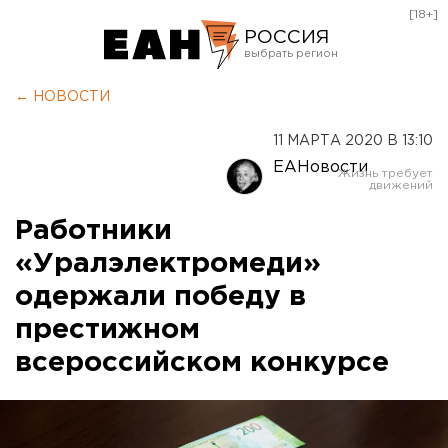
[18+]
РОССИЯ
Екатеринбург
← НОВОСТИ
Челябинск
11 МАРТА 2020 В 13:10
Курган
ЕАНовости
Оренбург
Работники
«Уралэлектромеди»
одержали победу в
престижном
всероссийском конкурсе