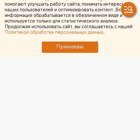
обвиняют в мошенничестве
помогают улучшать работу сайта, понимать интересы
наших пользователей и оптимизировать контент. Вся
информация обрабатывается в обезличенном виде и
используется только для статистического анализа.
Продолжая использовать сайт, вы соглашаетесь с нашей
Политикой обработки персональных данных
.
Принимаю
© Https: / / eanews.ru / , Facebook.com Алеся С.
Субботина
Следственный комитет по Челябинской области
предъявил обвинение депутату Калининского