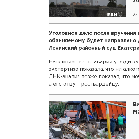
з
23
Уголовное дело после вручения 
обвиняемому будет направлено 
Ленинский районный суд Екатери
Напомним, после аварии у водителя
экспертиза показала, что ни алког
ДНК-анализ позже показал, что м
а его отцу – росгвардейцу.
В
М