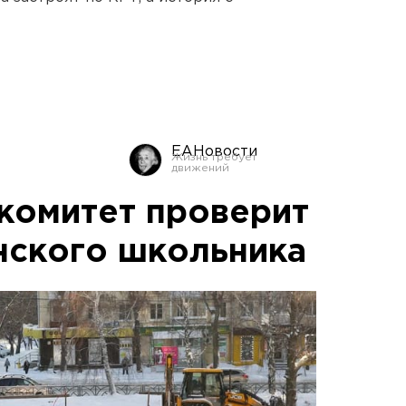
ЕАНовости
комитет проверит
нского школьника