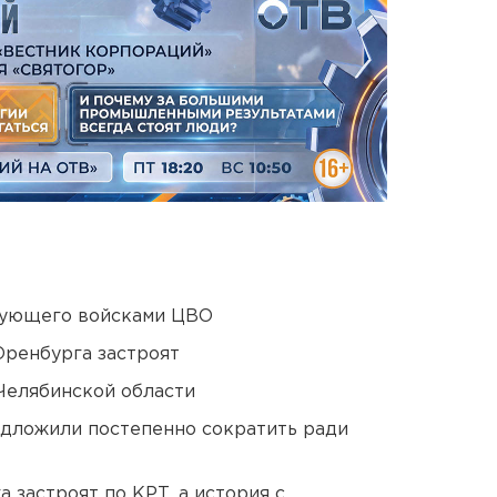
дующего войсками ЦВО
Оренбурга застроят
Челябинской области
едложили постепенно сократить ради
 застроят по КРТ, а история с