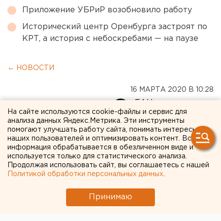
Приложение УБРиР возобновило работу
Исторический центр Оренбурга застроят по
КРТ, а история с небоскребами — на паузе
← НОВОСТИ
16 МАРТА 2020 В 10:28
ЕАНовости
На сайте используются cookie-файлы и сервис для
анализа данных Яндекс.Метрика. Эти инструменты
помогают улучшать работу сайта, понимать интересы
Куйвашев вновь объявил
наших пользователей и оптимизировать контент. Вся
сбор средств для больных
информация обрабатывается в обезличенном виде и
используется только для статистического анализа.
детей в свой день
Продолжая использовать сайт, вы соглашаетесь с нашей
Политикой обработки персональных данных
.
рождения
Принимаю